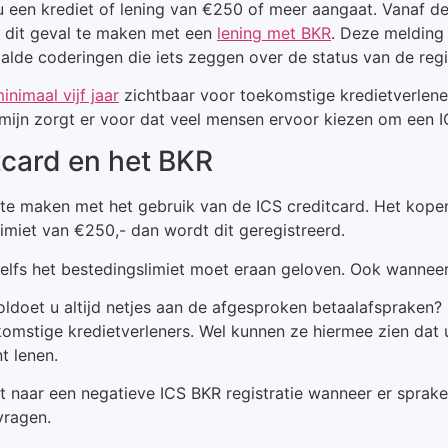
u een krediet of lening van €250 of meer aangaat. Vanaf de
in dit geval te maken met een
lening met BKR
. Deze melding
alde coderingen die iets zeggen over de status van de regis
inimaal vijf jaar
zichtbaar voor toekomstige kredietverlener
ermijn zorgt er voor dat veel mensen ervoor kiezen om een I
tcard en het BKR
n te maken met het gebruik van de ICS creditcard. Het kop
limiet van €250,- dan wordt dit geregistreerd.
zelfs het bestedingslimiet moet eraan geloven. Ook wannee
doet u altijd netjes aan de afgesproken betaalafspraken? Da
omstige kredietverleners. Wel kunnen ze hiermee zien dat u
t lenen.
 naar een negatieve ICS BKR registratie wanneer er sprake 
vragen.