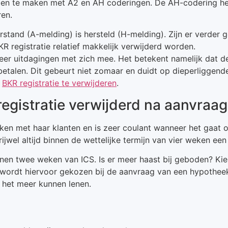
bben te maken met A2 en AH coderingen. De AH-codering he
ren.
stand (A-melding) is hersteld (H-melding). Zijn er verder
 registratie relatief makkelijk verwijderd worden.
eer uitdagingen met zich mee. Het betekent namelijk dat de
betalen. Dit gebeurt niet zomaar en duidt op dieperliggend
S
BKR registratie te verwijderen
.
egistratie verwijderd na aanvraa
ken met haar klanten en is zeer coulant wanneer het gaat o
jwel altijd binnen de wettelijke termijn van vier weken een 
nnen twee weken van ICS. Is er meer haast bij geboden? Kie
 wordt hiervoor gekozen bij de aanvraag van een hypothe
het meer kunnen lenen.