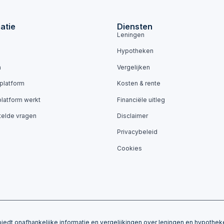
atie
Diensten
Leningen
Hypotheken
n
Vergelijken
 platform
Kosten & rente
platform werkt
Financiële uitleg
telde vragen
Disclaimer
Privacybeleid
Cookies
iedt onafhankelijke informatie en vergelijkingen over leningen en hypotheke