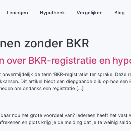
Leningen
Hypotheek
Vergelijken
Blog
enen zonder BKR
en over BKR-registratie en h
onvermijdelijk de term ‘BKR-registratie’ ter sprake. Deze re
kansen. Dit artikel biedt een diepgaande blik op hoe een B
kheden om ondanks een registratie […]
daar nou het grote voordeel van? Iedereen heeft het vast w
rekenen en plots krijg je de melding dat je te weinig sald