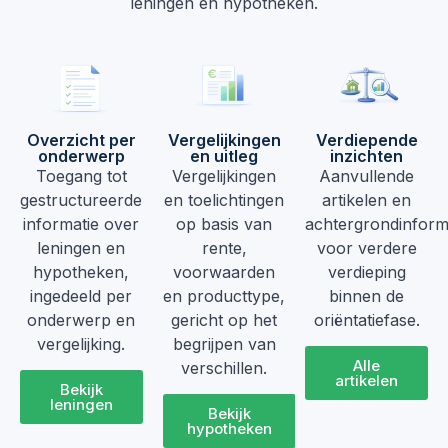
leningen en hypotheken.
Overzicht per
Vergelijkingen
Verdiepende
onderwerp
en uitleg
inzichten
Toegang tot
Vergelijkingen
Aanvullende
gestructureerde
en toelichtingen
artikelen en
informatie over
op basis van
achtergrondinform
leningen en
rente,
voor verdere
hypotheken,
voorwaarden
verdieping
ingedeeld per
en producttype,
binnen de
onderwerp en
gericht op het
oriëntatiefase.
vergelijking.
begrijpen van
Alle
verschillen.
artikelen
Bekijk
leningen
Bekijk
hypotheken