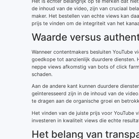
Het is echter belangrijk op te merken dat niet
de inhoud van de video, zijn van cruciaal b
maker. Het bestellen van echte views kan daa
prijs te vinden om de integriteit van het kana
Waarde versus authenti
Wanneer contentmakers besluiten YouTube vie
goedkope tot aanzienlijk duurdere diensten. H
neppe views afkomstig van bots of click farms
schaden.
Aan de andere kant kunnen duurdere diensten 
geïnteresseerd zijn in de inhoud van de vide
te dragen aan de organische groei en betrokk
Het vinden van de juiste prijs voor YouTube 
investeren in kwaliteit views die echte resul
Het belang van transpa