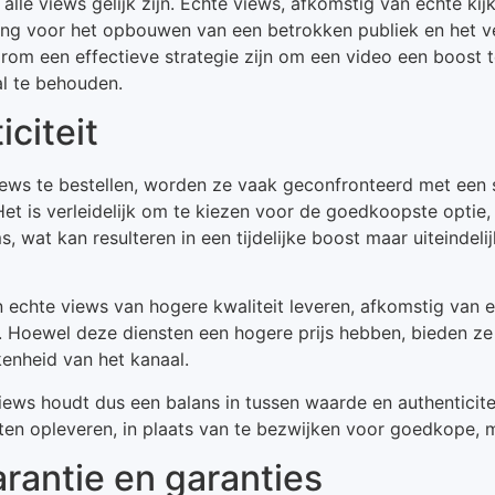
 alle views gelijk zijn. Echte views, afkomstig van echte kij
elang voor het opbouwen van een betrokken publiek en het 
rom een effectieve strategie zijn om een video een boost te
al te behouden.
citeit
ws te bestellen, worden ze vaak geconfronteerd met een s
et is verleidelijk om te kiezen voor de goedkoopste optie,
, wat kan resulteren in een tijdelijke boost maar uiteindel
echte views van hogere kwaliteit leveren, afkomstig van e
o. Hoewel deze diensten een hogere prijs hebben, bieden z
enheid van het kanaal.
views houdt dus een balans in tussen waarde en authenticit
taten opleveren, in plaats van te bezwijken voor goedkope, 
rantie en garanties