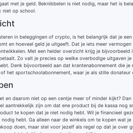
aat met je geld. Beknibbelen is niet nodig, maar het is bela
 niet op school.
icht
steren in beleggingen of crypto, is het belangrijk dat je ee
mt en hoeveel geld je uitgeeft. Dat je iets meer vermogen h
twikkelen. Met een helder overzicht krijg je bijvoorbeeld i
etaalt. Zo valt je precies op welke overbodige uitgaven je
g hebt. Denk bijvoorbeeld aan dat krantenabonnement die je
of het sportschoolabonnement, waar je als stille donateur op
pen
t en daarom niet op een centje meer of minder kijkt? Da
el aantrekkelijk zijn om dat ene product bij de kassa nog 
oduct te kopen dat je niet nodig hebt. Wil je financieel gez
 nodig hebt. Ga alleen naar de winkels om te kopen wat je e
nkoop doen, maar stel voor jezelf als regel op dat je over