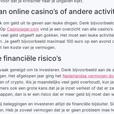
oor dat je kritischer naar je uitgaven kijkt.
 online casino’s of andere activi
lijk om geld uit te geven aan leuke dingen. Denk bijvoorbe
. Op
Casinojager.com
vind je een overzicht van alle casino’s
 veel geld uitgeeft aan gokken. Het moet een leuke activite
ken. Je geeft bijvoorbeeld maximaal 100 euro op een avond 
t ten koste van je vermogen.
financiële risico’s
vaak geneigd om te investeren. Denk bijvoorbeeld aan de 
en. Het afgelopen jaar ging het
Nederlandse vermogen do
n of crypto. Als je maandelijks veel geld overhoudt, kun je
mers ook een grote kans dat je je inzet verliest of dat er ze
nappen, dan is er een risico dat er meer geld bij moet dan 
beleggingen en investeren altijd de financiële bijsluiter. Sl
aten. Heb je zoveel vermogen dat je er geen probleem mee he