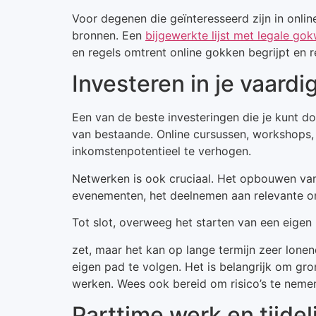
Voor degenen die geïnteresseerd zijn in onli
bronnen. Een
bijgewerkte lijst met legale go
en regels omtrent online gokken begrijpt en r
Investeren in je vaard
Een van de beste investeringen die je kunt do
van bestaande. Online cursussen, workshops, 
inkomstenpotentieel te verhogen.
Netwerken is ook cruciaal. Het opbouwen van 
evenementen, het deelnemen aan relevante onli
Tot slot, overweeg het starten van een eigen be
zet, maar het kan op lange termijn zeer lonend
eigen pad te volgen. Het is belangrijk om gr
werken. Wees ook bereid om risico’s te neme
Parttime werk en tijdel