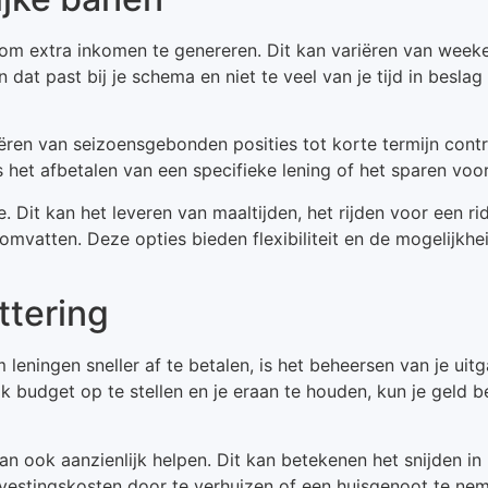
 om extra inkomen te genereren. Dit kan variëren van weeke
n dat past bij je schema en niet te veel van je tijd in besl
riëren van seizoensgebonden posities tot korte termijn contr
ls het afbetalen van een specifieke lening of het sparen vo
it kan het leveren van maaltijden, het rijden voor een rid
mvatten. Deze opties bieden flexibiliteit en de mogelijkhe
ttering
leningen sneller af te betalen, is het beheersen van je uit
k budget op te stellen en je eraan te houden, kun je geld 
n ook aanzienlijk helpen. Dit kan betekenen het snijden in
svestingskosten door te verhuizen of een huisgenoot te ne