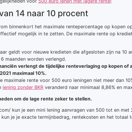
ogelijkheden voor
500 euro lenen met lagere rente!
van 14 naar 10 procent
arom binnenkort het maximale rentepercentage op kopen op 
ctief mogelijk in te zetten. De maximale rente op krediet
ar geldt voor nieuwe kredieten die afgesloten zijn na 10 
l 6 maanden worden verlengd.
nciën verlengt de tijdelijke renteverlaging op kopen of a
r 2021 maximaal 10%.
 maximale rente voor 500 euro leningen niet meer dan 10
en
lening zonder BKR
veranderd naar minimaal 8,86% en max
heden om de lage rente zeker te stellen.
.com/ kun je een mini lening aanvragen van 500 tot en met 
 kun je je exacte termijnbedrag, rentekosten en het totaal 