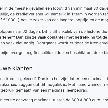
r in de meeste gevallen een looptijd van minimaal 30 dage
lijk, de kredietverlener wil namelijk in 1 termijn worden te
 €1.000,-) ben je zeker van een langere looptijd en de mog
open naar 62 dagen. Dit is afhankelijk van de historie die
erlener? Dan zijn ze vaak coulanter met betrekking tot de 
agen vaak niet nodig. Doorgaans wordt er door de kredietv
termijn over genoeg financiële middelen beschikt om deze bi
uwe klanten
oit krediet geleend? Dan kan het zijn dat er een maximaal 
e zekerheid zeggen dat dit mogelijk is. Met name wanneer 
r gebruik gemaakt van een maximaal leenbedrag.
n eerste aanvraag maximaal tussen de 600 & 800 euro len