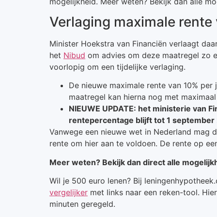
mogelijkheid. Meer weten? Bekijk dan alle m
Verlaging maximale rente 
Minister Hoekstra van Financiën verlaagt da
het
Nibud
om advies om deze maatregel zo effe
voorlopig om een tijdelijke verlaging.
De nieuwe maximale rente van 10% per ja
maatregel kan hierna nog met maximaa
NIEUWE UPDATE: het ministerie van Fina
rentepercentage blijft tot 1 septembe
Vanwege een nieuwe wet in Nederland mag de
rente om hier aan te voldoen. De rente op e
Meer weten? Bekijk dan direct alle mogelijk
Wil je 500 euro lenen? Bij leningenhypotheek
vergelijker
met links naar een reken-tool. Hier
minuten geregeld.