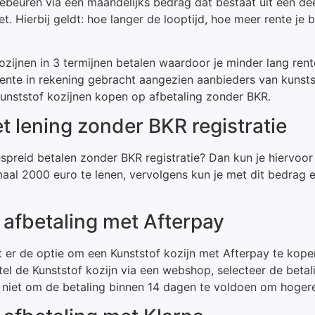
ebeuren via een maandelijks bedrag dat bestaat uit een deel
t. Hierbij geldt: hoe langer de looptijd, hoe meer rente je
ozijnen in 3 termijnen betalen waardoor je minder lang ren
rente in rekening gebracht aangezien aanbieders van kunst
unststof kozijnen kopen op afbetaling zonder BKR.
t lening zonder BKR registratie
spreid betalen zonder BKR registratie? Dan kun je hiervoor 
l 2000 euro te lenen, vervolgens kun je met dit bedrag ee
 afbetaling met Afterpay
t er de optie om een Kunststof kozijn met Afterpay te kope
tel de Kunststof kozijn via een webshop, selecteer de bet
t niet om de betaling binnen 14 dagen te voldoen om hoge