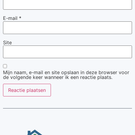
E-mail
*
Site
Mijn naam, e-mail en site opslaan in deze browser voor
de volgende keer wanneer ik een reactie plaats.