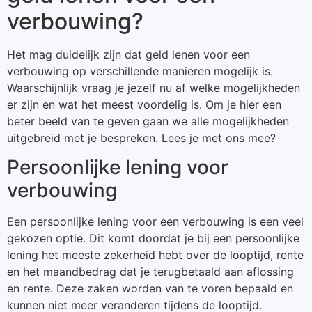
verbouwing?
Het mag duidelijk zijn dat geld lenen voor een
verbouwing op verschillende manieren mogelijk is.
Waarschijnlijk vraag je jezelf nu af welke mogelijkheden
er zijn en wat het meest voordelig is. Om je hier een
beter beeld van te geven gaan we alle mogelijkheden
uitgebreid met je bespreken. Lees je met ons mee?
Persoonlijke lening voor
verbouwing
Een persoonlijke lening voor een verbouwing is een veel
gekozen optie. Dit komt doordat je bij een persoonlijke
lening het meeste zekerheid hebt over de looptijd, rente
en het maandbedrag dat je terugbetaald aan aflossing
en rente. Deze zaken worden van te voren bepaald en
kunnen niet meer veranderen tijdens de looptijd.