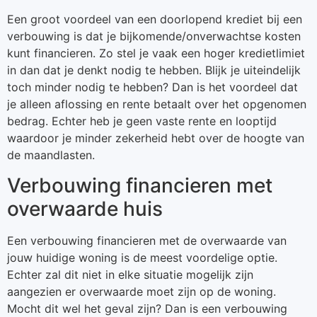
Een groot voordeel van een doorlopend krediet bij een
verbouwing is dat je bijkomende/onverwachtse kosten
kunt financieren. Zo stel je vaak een hoger kredietlimiet
in dan dat je denkt nodig te hebben. Blijk je uiteindelijk
toch minder nodig te hebben? Dan is het voordeel dat
je alleen aflossing en rente betaalt over het opgenomen
bedrag. Echter heb je geen vaste rente en looptijd
waardoor je minder zekerheid hebt over de hoogte van
de maandlasten.
Verbouwing financieren met
overwaarde huis
Een verbouwing financieren met de overwaarde van
jouw huidige woning is de meest voordelige optie.
Echter zal dit niet in elke situatie mogelijk zijn
aangezien er overwaarde moet zijn op de woning.
Mocht dit wel het geval zijn? Dan is een verbouwing