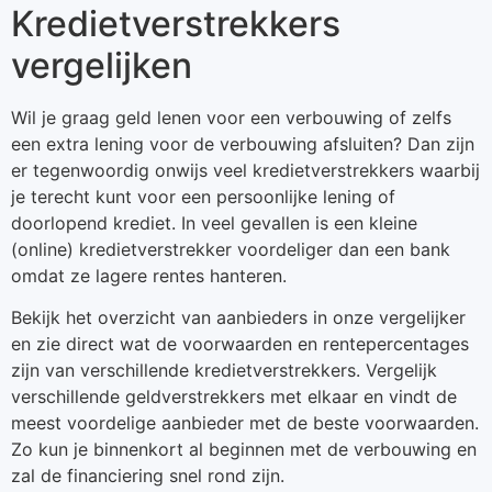
Kredietverstrekkers
vergelijken
Wil je graag geld lenen voor een verbouwing of zelfs
een extra lening voor de verbouwing afsluiten? Dan zijn
er tegenwoordig onwijs veel kredietverstrekkers waarbij
je terecht kunt voor een persoonlijke lening of
doorlopend krediet. In veel gevallen is een kleine
(online) kredietverstrekker voordeliger dan een bank
omdat ze lagere rentes hanteren.
Bekijk het overzicht van aanbieders in onze vergelijker
en zie direct wat de voorwaarden en rentepercentages
zijn van verschillende kredietverstrekkers. Vergelijk
verschillende geldverstrekkers met elkaar en vindt de
meest voordelige aanbieder met de beste voorwaarden.
Zo kun je binnenkort al beginnen met de verbouwing en
zal de financiering snel rond zijn.