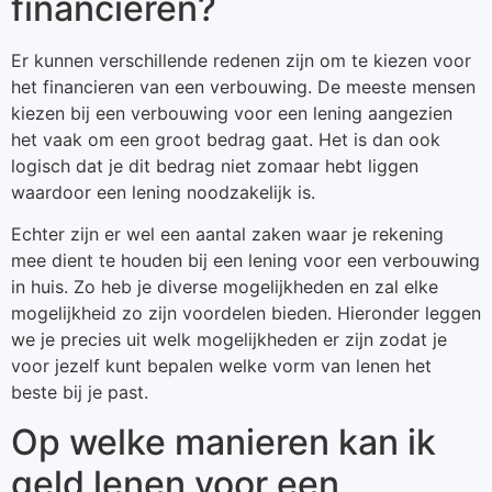
financieren?
Er kunnen verschillende redenen zijn om te kiezen voor
het financieren van een verbouwing. De meeste mensen
kiezen bij een verbouwing voor een lening aangezien
het vaak om een groot bedrag gaat. Het is dan ook
logisch dat je dit bedrag niet zomaar hebt liggen
waardoor een lening noodzakelijk is.
Echter zijn er wel een aantal zaken waar je rekening
mee dient te houden bij een lening voor een verbouwing
in huis. Zo heb je diverse mogelijkheden en zal elke
mogelijkheid zo zijn voordelen bieden. Hieronder leggen
we je precies uit welk mogelijkheden er zijn zodat je
voor jezelf kunt bepalen welke vorm van lenen het
beste bij je past.
Op welke manieren kan ik
geld lenen voor een