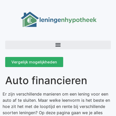
Vergelijk mogelijkheden
Auto financieren
Er zijn verschillende manieren om een lening voor een
auto af te sluiten. Maar welke leenvorm is het beste en
hoe zit het met de looptijd en rente bij verschillende
soorten leningen? Op deze pagina gaan we je alles