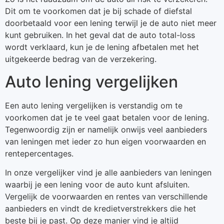
Dit om te voorkomen dat je bij schade of diefstal
doorbetaald voor een lening terwijl je de auto niet meer
kunt gebruiken. In het geval dat de auto total-loss
wordt verklaard, kun je de lening afbetalen met het
uitgekeerde bedrag van de verzekering.
Auto lening vergelijken
Een auto lening vergelijken is verstandig om te
voorkomen dat je te veel gaat betalen voor de lening.
Tegenwoordig zijn er namelijk onwijs veel aanbieders
van leningen met ieder zo hun eigen voorwaarden en
rentepercentages.
In onze vergelijker vind je alle aanbieders van leningen
waarbij je een lening voor de auto kunt afsluiten.
Vergelijk de voorwaarden en rentes van verschillende
aanbieders en vindt de kredietverstrekkers die het
beste bij je past. Op deze manier vind je altijd