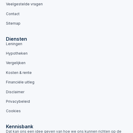
Veelgestelde vragen
Contact
Sitemap
Diensten
Leningen
Hypotheken
Vergelijken
Kosten & rente
Financiële uitleg
Disclaimer
Privacybeleid
Cookies
Kennisbank
Dat kan ons een idee geven van hoe we ons kunnen richten op de