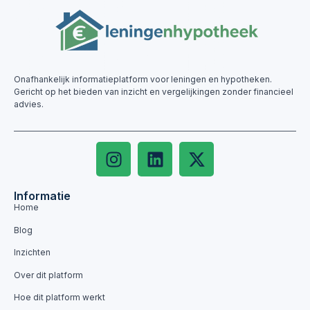
Onafhankelijk informatieplatform voor leningen en hypotheken.
Gericht op het bieden van inzicht en vergelijkingen zonder financieel
advies.
Informatie
Home
Blog
Inzichten
Over dit platform
Hoe dit platform werkt