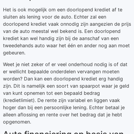
Het is ook mogelijk om een doorlopend krediet af te
sluiten als lening voor de auto. Echter zal een
doorlopend krediet vaak onnodig zijn aangezien de prijs
van de auto meestal wel bekend is. Een doorlopend
krediet kan wel handig zijn bij de aanschaf van een
tweedehands auto waar het één en ander nog aan moet
gebeuren.
Weet je niet zeker of er veel onderhoud nodig is of dat
er wellicht bepaalde onderdelen vervangen moeten
worden? Dan kan een doorlopend krediet erg handig
zijn. Dit is namelijk een soort van spaarpot waar je geld
van kunt opnemen tot een bepaald bedrag
(kredietlimiet). De rente zijn variabel en liggen vaak
hoger dan bij een persoonlijke lening. Echter betaal je
alleen aflossing en rente over het bedrag dat je hebt
opgenomen.