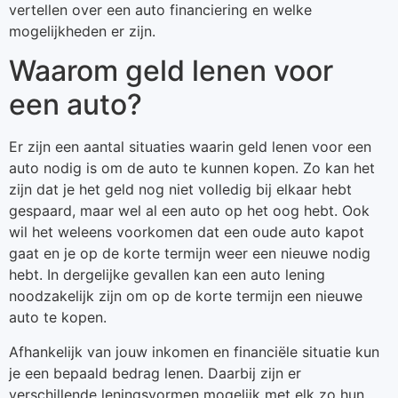
vertellen over een auto financiering en welke
mogelijkheden er zijn.
Waarom geld lenen voor
een auto?
Er zijn een aantal situaties waarin geld lenen voor een
auto nodig is om de auto te kunnen kopen. Zo kan het
zijn dat je het geld nog niet volledig bij elkaar hebt
gespaard, maar wel al een auto op het oog hebt. Ook
wil het weleens voorkomen dat een oude auto kapot
gaat en je op de korte termijn weer een nieuwe nodig
hebt. In dergelijke gevallen kan een auto lening
noodzakelijk zijn om op de korte termijn een nieuwe
auto te kopen.
Afhankelijk van jouw inkomen en financiële situatie kun
je een bepaald bedrag lenen. Daarbij zijn er
verschillende leningsvormen mogelijk met elk zo hun