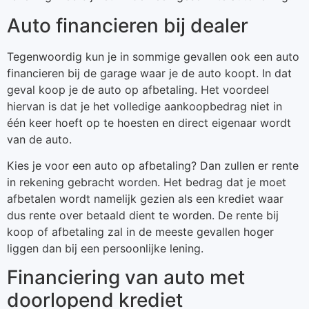
Auto financieren bij dealer
Tegenwoordig kun je in sommige gevallen ook een auto
financieren bij de garage waar je de auto koopt. In dat
geval koop je de auto op afbetaling. Het voordeel
hiervan is dat je het volledige aankoopbedrag niet in
één keer hoeft op te hoesten en direct eigenaar wordt
van de auto.
Kies je voor een auto op afbetaling? Dan zullen er rente
in rekening gebracht worden. Het bedrag dat je moet
afbetalen wordt namelijk gezien als een krediet waar
dus rente over betaald dient te worden. De rente bij
koop of afbetaling zal in de meeste gevallen hoger
liggen dan bij een persoonlijke lening.
Financiering van auto met
doorlopend krediet