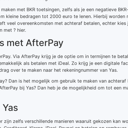
 te maken met BKR toetsingen, zelfs als je een negatieve BK
om kleine bedragen tot 2000 euro te lenen. Hierbij worden
ft veel overeenkomsten met achteraf betalen, echter kies j
n met ? hier.
as met AfterPay
rPay. Via AfterPay krijg je de optie om in termijnen te beta
emakkelijk als betalen met iDeal. Zo krijg je een digitale f
edrag over te maken naar het rekeningnummer van Yas.
ay? Dan is het mogelijk om gebruik te maken van achteraf 
fterPay bij Yas? Dan heb je de mogelijkheid om tot een ma
j Yas
, er zijn zelfs verschillende manieren waaruit gekozen kan w
 Creditcard, Klarna, iDeal, Paypal en betalen op rembours.