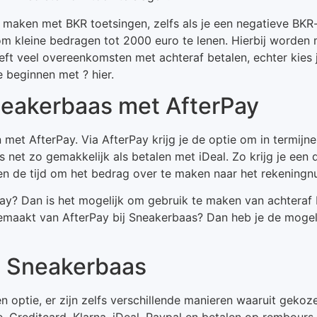
 te maken met BKR toetsingen, zelfs als je een negatieve BK
om kleine bedragen tot 2000 euro te lenen. Hierbij worden
ft veel overeenkomsten met achteraf betalen, echter kies j
 beginnen met ? hier.
Sneakerbaas met AfterPay
 met AfterPay. Via AfterPay krijg je de optie om in termijn
is net zo gemakkelijk als betalen met iDeal. Zo krijg je een 
en de tijd om het bedrag over te maken naar het rekenin
ay? Dan is het mogelijk om gebruik te maken van achteraf 
gemaakt van AfterPay bij Sneakerbaas? Dan heb je de moge
ij Sneakerbaas
en optie, er zijn zelfs verschillende manieren waaruit geko
 Creditcard, Klarna, iDeal, Paypal en betalen op rembours.