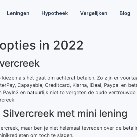
Leningen
Hypotheek
Vergelijken
Blog
lopties in 2022
lvercreek
es kiezen als het gaat om achteraf betalen. Zo zijn er voor
fterPay, Capayable, Creditcard, Klarna, iDeal, Paypal en be
 PayIn3 en natuurlijk niet te vergeten de oude vertrouwde
rcreek.
j Silvercreek met mini lening
ilvercreek, maar ben je niet helemaal tevreden over de be
minikredieten om toch te slagen.