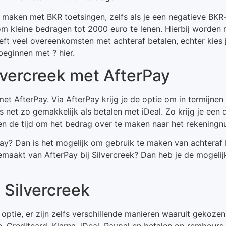
 te maken met BKR toetsingen, zelfs als je een negatieve BK
om kleine bedragen tot 2000 euro te lenen. Hierbij worden
ft veel overeenkomsten met achteraf betalen, echter kies j
beginnen met ? hier.
ilvercreek met AfterPay
met AfterPay. Via AfterPay krijg je de optie om in termijnen
is net zo gemakkelijk als betalen met iDeal. Zo krijg je een 
en de tijd om het bedrag over te maken naar het rekeningn
y? Dan is het mogelijk om gebruik te maken van achteraf b
emaakt van AfterPay bij Silvercreek? Dan heb je de mogel
j Silvercreek
en optie, er zijn zelfs verschillende manieren waaruit gekoz
 Creditcard, Klarna, iDeal, Paypal en betalen op rembours.