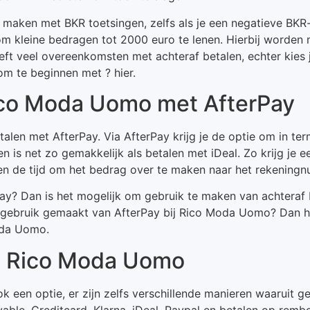
 te maken met BKR toetsingen, zelfs als je een negatieve BK
om kleine bedragen tot 2000 euro te lenen. Hierbij worden
ft veel overeenkomsten met achteraf betalen, echter kies j
m te beginnen met ? hier.
Rico Moda Uomo met AfterPay
len met AfterPay. Via AfterPay krijg je de optie om in ter
en is net zo gemakkelijk als betalen met iDeal. Zo krijg je e
gen de tijd om het bedrag over te maken naar het rekeni
ay? Dan is het mogelijk om gebruik te maken van achteraf
 gebruik gemaakt van AfterPay bij Rico Moda Uomo? Dan h
oda Uomo.
ij Rico Moda Uomo
ok een optie, er zijn zelfs verschillende manieren waaruit 
ble, Creditcard, Klarna, iDeal, Paypal en betalen op rembo