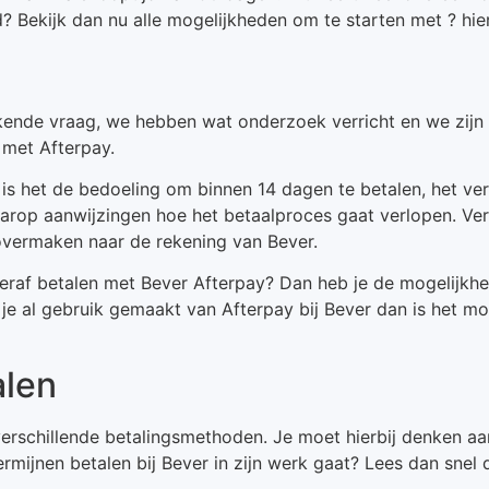
 Bekijk dan nu alle mogelijkheden om te starten met ? hier
ekende vraag, we hebben wat onderzoek verricht en we zijn
 met Afterpay.
is het de bedoeling om binnen 14 dagen te betalen, het ve
aarop aanwijzingen hoe het betaalproces gaat verlopen. Ver
overmaken naar de rekening van Bever.
teraf betalen met Bever Afterpay? Dan heb je de mogelijk
eb je al gebruik gemaakt van Afterpay bij Bever dan is het 
alen
a verschillende betalingsmethoden. Je moet hierbij denken a
ermijnen betalen bij Bever in zijn werk gaat? Lees dan snel 