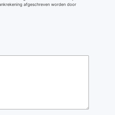
e bankrekening afgeschreven worden door