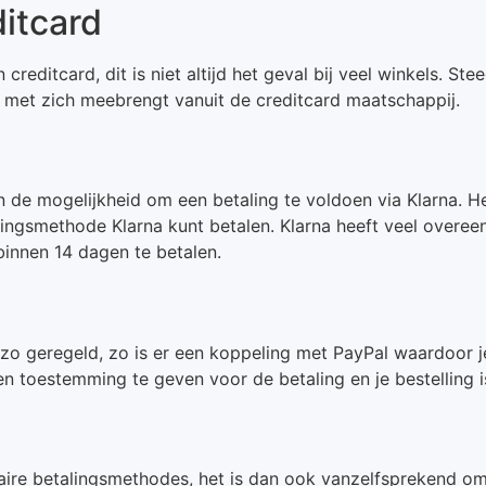
itcard
n creditcard, dit is niet altijd het geval bij veel winkels.
n met zich meebrengt vanuit de creditcard maatschappij.
en de mogelijkheid om een betaling te voldoen via Klarna. 
alingsmethode Klarna kunt betalen. Klarna heeft veel overee
 binnen 14 dagen te betalen.
 zo geregeld, zo is er een koppeling met PayPal waardoor je
n toestemming te geven voor de betaling en je bestelling is
aire betalingsmethodes, het is dan ook vanzelfsprekend om 