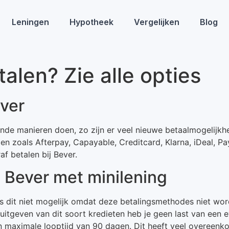
Leningen
Hypotheek
Vergelijken
Blog
alen? Zie alle opties
ever
lende manieren doen, zo zijn er veel nieuwe betaalmogelijkh
n zoals Afterpay, Capayable, Creditcard, Klarna, iDeal, Pa
f betalen bij Bever.
j Bever met minilening
 is dit niet mogelijk omdat deze betalingsmethodes niet wo
t uitgeven van dit soort kredieten heb je geen last van een
 maximale looptijd van 90 dagen. Dit heeft veel overeenko