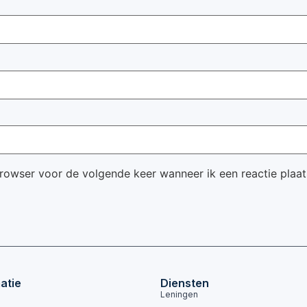
browser voor de volgende keer wanneer ik een reactie plaat
atie
Diensten
Leningen