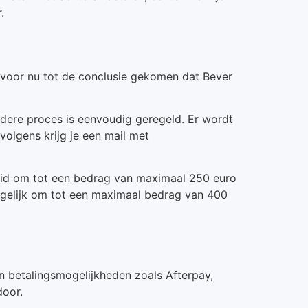
.
 voor nu tot de conclusie gekomen dat Bever
rdere proces is eenvoudig geregeld. Er wordt
volgens krijg je een mail met
heid om tot een bedrag van maximaal 250 euro
mogelijk om tot een maximaal bedrag van 400
an betalingsmogelijkheden zoals Afterpay,
door.