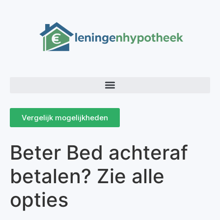
Vergelijk mogelijkheden
Beter Bed achteraf
betalen? Zie alle
opties