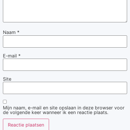
Naam
*
E-mail
*
Site
Mijn naam, e-mail en site opslaan in deze browser voor
de volgende keer wanneer ik een reactie plaats.