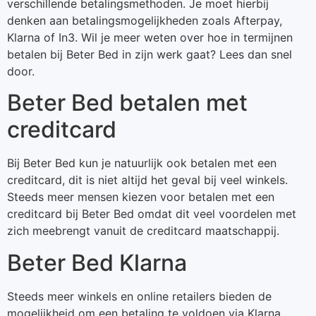
verschillende betalingsmethoden. Je moet hierbij
denken aan betalingsmogelijkheden zoals Afterpay,
Klarna of In3. Wil je meer weten over hoe in termijnen
betalen bij Beter Bed in zijn werk gaat? Lees dan snel
door.
Beter Bed betalen met
creditcard
Bij Beter Bed kun je natuurlijk ook betalen met een
creditcard, dit is niet altijd het geval bij veel winkels.
Steeds meer mensen kiezen voor betalen met een
creditcard bij Beter Bed omdat dit veel voordelen met
zich meebrengt vanuit de creditcard maatschappij.
Beter Bed Klarna
Steeds meer winkels en online retailers bieden de
mogelijkheid om een betaling te voldoen via Klarna.