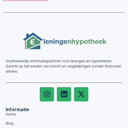
Onafhankelijk informatieplatform voor leningen en hypotheken.
Gericht op het bieden van inzicht en vergelijkingen zonder financieel
advies.
Informatie
Home
Blog