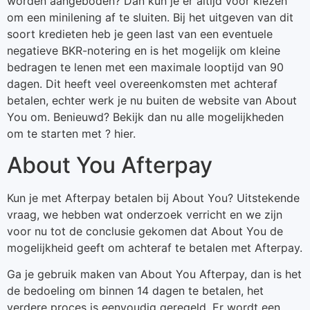
worden aangeboden? Dan kun je er altijd voor kiezen
om een minilening af te sluiten. Bij het uitgeven van dit
soort kredieten heb je geen last van een eventuele
negatieve BKR-notering en is het mogelijk om kleine
bedragen te lenen met een maximale looptijd van 90
dagen. Dit heeft veel overeenkomsten met achteraf
betalen, echter werk je nu buiten de website van About
You om. Benieuwd? Bekijk dan nu alle mogelijkheden
om te starten met ? hier.
About You Afterpay
Kun je met Afterpay betalen bij About You? Uitstekende
vraag, we hebben wat onderzoek verricht en we zijn
voor nu tot de conclusie gekomen dat About You de
mogelijkheid geeft om achteraf te betalen met Afterpay.
Ga je gebruik maken van About You Afterpay, dan is het
de bedoeling om binnen 14 dagen te betalen, het
verdere proces is eenvoudig geregeld. Er wordt een