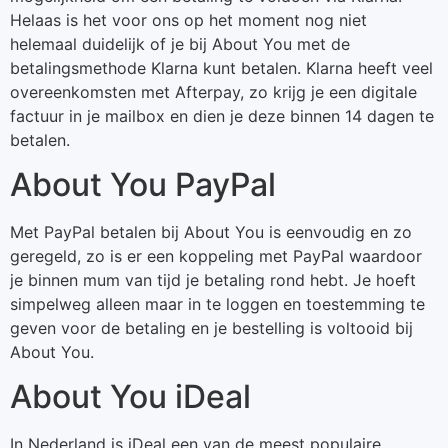
Helaas is het voor ons op het moment nog niet
helemaal duidelijk of je bij About You met de
betalingsmethode Klarna kunt betalen. Klarna heeft veel
overeenkomsten met Afterpay, zo krijg je een digitale
factuur in je mailbox en dien je deze binnen 14 dagen te
betalen.
About You PayPal
Met PayPal betalen bij About You is eenvoudig en zo
geregeld, zo is er een koppeling met PayPal waardoor
je binnen mum van tijd je betaling rond hebt. Je hoeft
simpelweg alleen maar in te loggen en toestemming te
geven voor de betaling en je bestelling is voltooid bij
About You.
About You iDeal
In Nederland is iDeal een van de meest populaire