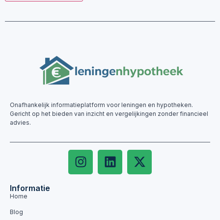
Onafhankelijk informatieplatform voor leningen en hypotheken.
Gericht op het bieden van inzicht en vergelijkingen zonder financieel
advies.
Informatie
Home
Blog