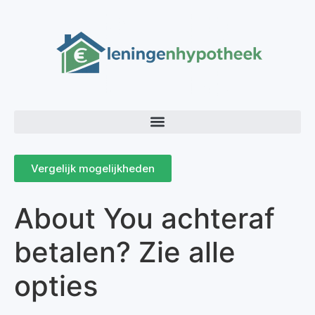
Vergelijk mogelijkheden
About You achteraf
betalen? Zie alle
opties