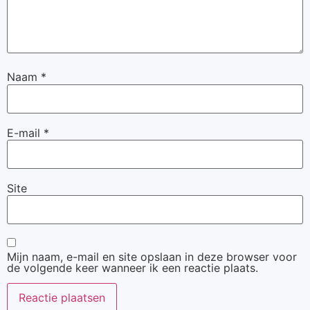
Naam
*
E-mail
*
Site
Mijn naam, e-mail en site opslaan in deze browser voor
de volgende keer wanneer ik een reactie plaats.